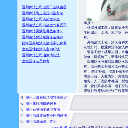
温州慧芳保洁公司
温州保洁公司运用工业吸尘器
温州万家乐保洁服务公司
温州喜盈门保洁公司
温州保洁防止液压污染方法
温州万鑫保洁公司
温州清洁公司谈前世今生
承接：
杭州兴发防水补漏公司
温州清洗公司污染空气要受罚
外墙补漏工程：建筑物楼面
杭州防水公司
温州保洁需满足哪些条件？
生间漏水、水池、地下室、
绵阳防水补漏
温州清洁保洁家庭保洁知识
程。
外墙清洗工程：清洗各种大
瓯海区外墙清洗清洁常识保养
洗地打蜡、物业保洁等清洗
鹿城区地毯清洗室内环境
装修工程：楼层加固，水电
温州保洁公司油漆清洗法
装修，建筑施工，新建锌铁
鹿城区保洁员职责
温州防水补漏和温州防水堵
程：温州防水补漏和温州防
程： 防水补漏、灌浆补漏补
隔热工程、天面防水、外墙
服务、人工湖防水补漏、裂
漏、管口防水补漏、地下室
灌浆补强等结构补强工程等
41--
温州万鑫厨房清洁轻松搞定
42--
温州化纤地毯的保养
43--
温州石材病变处理方法
44--
温州清洗窗帘有不同的妙法
45--
温州清洗保洁小常识
www.97k8.com
CopyRight(2007)All Right reserved